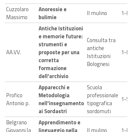
Cuzzolaro
Anoressie e
Il mulino
1-E
Massimo
bulimie
Antiche Istituzioni
e memorie future:
Consulta tra
strumenti e
antiche
AA.VV.
proposte per una
1-E
Istituzioni
corretta
Bolognesi
formazione
dell'archivio
Apparecchi e
Scuola
Profico
Metodologia
professionale
1-S
Antonio p.
nell'insegnamento
tipografica
ai Sordastri
sordomuti
Belgrano
Apprendimento e
Giovanni (a
linguaggio nella
Il mulino
1-E