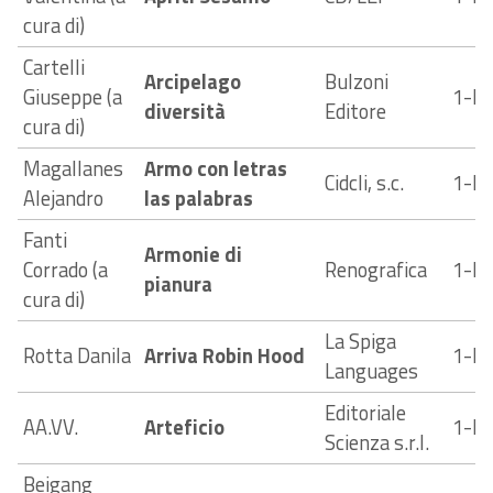
cura di)
Cartelli
Arcipelago
Bulzoni
Giuseppe (a
1-E
diversità
Editore
cura di)
Magallanes
Armo con letras
Cidcli, s.c.
1-N
Alejandro
las palabras
Fanti
Armonie di
Corrado (a
Renografica
1-E
pianura
cura di)
La Spiga
Rotta Danila
Arriva Robin Hood
1-N
Languages
Editoriale
AA.VV.
Arteficio
1-E
Scienza s.r.l.
Beigang