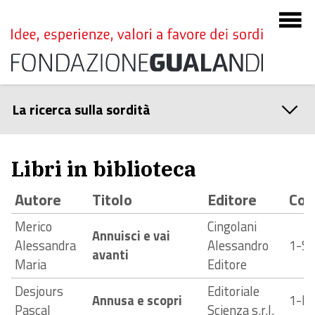
La ricerca sulla sordità
Libri in biblioteca
Autore
Titolo
Editore
Cod
Merico
Cingolani
Annuisci e vai
Alessandra
Alessandro
1-S
avanti
Maria
Editore
Desjours
Editoriale
Annusa e scopri
1-N
Pascal
Scienza s.r.l.