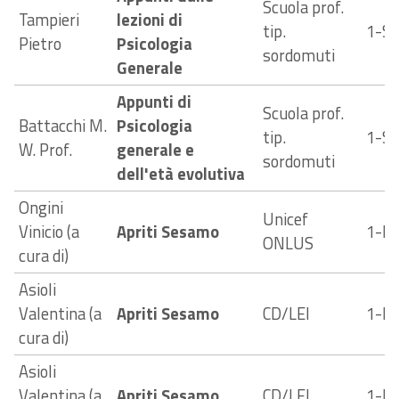
Scuola prof.
Tampieri
lezioni di
tip.
1-S
Pietro
Psicologia
sordomuti
Generale
Appunti di
Scuola prof.
Battacchi M.
Psicologia
tip.
1-S
W. Prof.
generale e
sordomuti
dell'età evolutiva
Ongini
Unicef
Vinicio (a
Apriti Sesamo
1-E
ONLUS
cura di)
Asioli
Valentina (a
Apriti Sesamo
CD/LEI
1-E
cura di)
Asioli
Valentina (a
Apriti Sesamo
CD/LEI
1-E