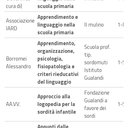
cura di)
scuola primaria
Apprendimento e
Associazione
linguaggio nella
Il mulino
1-E
IARD
scuola primaria
Apprendimento,
Scuola prof.
organizzazione,
tip.
Borromei
psicologia,
sordomuti
1-S
Alessandro
fisiopatologia e
Istituto
criteri rieducativi
Gualandi
del linguaggio
Fondazione
Approccio alla
Gualandi a
AA.VV.
logopedia per la
1-S
favore dei
sordità infantile
sordi
Appunti dalle